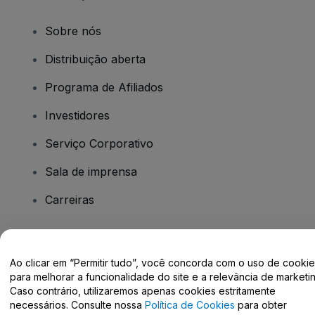
Sobre nós
Distribuição aberta
Programa de Afiliados
Investidores
Serviço Corporativo
Sala de imprensa
Carreiras
Tem dúvidas?
Ao clicar em “Permitir tudo”, você concorda com o uso de cooki
para melhorar a funcionalidade do site e a relevância de marketin
Centro de Ajuda / Fale Conosco
Caso contrário, utilizaremos apenas cookies estritamente
necessários. Consulte nossa
Política de Cookies
para obter