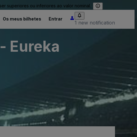
 superiores ou inferiores ao valor nominal.
Os meus bilhetes
Entrar
1 new notification
- Eureka