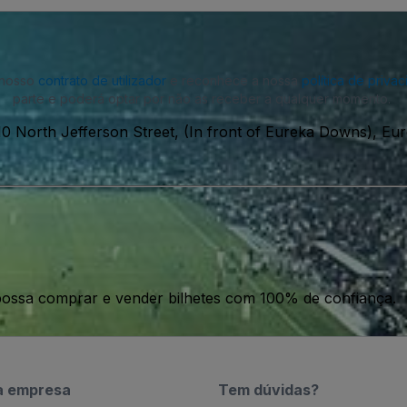
o nosso
contrato de utilizador
e reconhece a nossa
política de priva
parte e poderá optar por não as receber a qualquer momento.
10 North Jefferson Street, (In front of Eureka Downs), E
ossa comprar e vender bilhetes com 100% de confiança.
a empresa
Tem dúvidas?