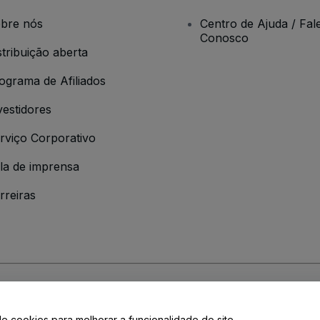
bre nós
Centro de Ajuda / Fal
Conosco
stribuição aberta
ograma de Afiliados
vestidores
rviço Corporativo
la de imprensa
rreiras
 da
Política de Privacidade
de cookies para melhorar a funcionalidade do site