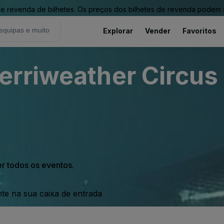
revenda de bilhetes. Os preços dos bilhetes de revenda podem ser
Explorar
Vender
Favoritos
rriweather Circus 
er todos os eventos.
nte na sua caixa de entrada