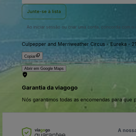
Email
Junte-se à lista
Ao iniciar sessão ou criar uma conta, concorda com 
Culpepper and Merriweather Circus - Eureka
-
2
Copiar
Abrir em Google Maps
Garantia da viagogo
Nós garantimos todas as encomendas para que p
A noss