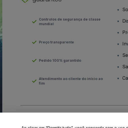
So
Controlos de segurança de classe
Di
mundial
Pr
Preço transparente
In
Se
Pedido 100% garantido
Sa
Ca
Atendimento ao cliente do início ao
fim
Direito Autoral © viagogo GmbH 2026
Informação da Empresa
O uso deste site constitui aceitação dos
Termos e Condições
e
Ao clicar em “Permitir tudo”, você concorda com o uso 