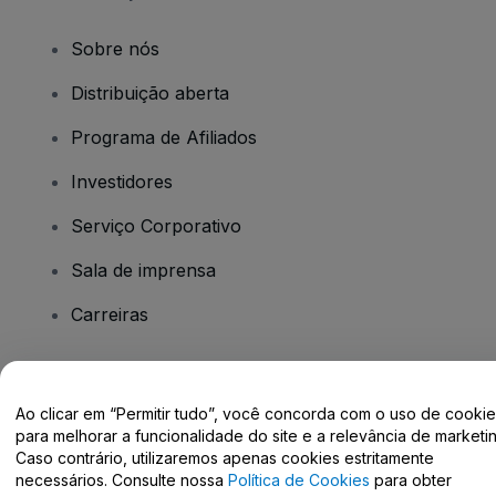
Sobre nós
Distribuição aberta
Programa de Afiliados
Investidores
Serviço Corporativo
Sala de imprensa
Carreiras
Tem dúvidas?
Ao clicar em “Permitir tudo”, você concorda com o uso de cooki
para melhorar a funcionalidade do site e a relevância de marketin
Centro de Ajuda / Fale Conosco
Caso contrário, utilizaremos apenas cookies estritamente
necessários. Consulte nossa
Política de Cookies
para obter