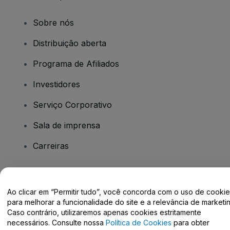
Sobre nós
Distribuição aberta
Programa de Afiliados
Investidores
Serviço Corporativo
Sala de imprensa
Carreiras
Tem dúvidas?
Ao clicar em “Permitir tudo”, você concorda com o uso de cooki
para melhorar a funcionalidade do site e a relevância de marketin
Centro de Ajuda / Fale Conosco
Caso contrário, utilizaremos apenas cookies estritamente
necessários. Consulte nossa
Política de Cookies
para obter