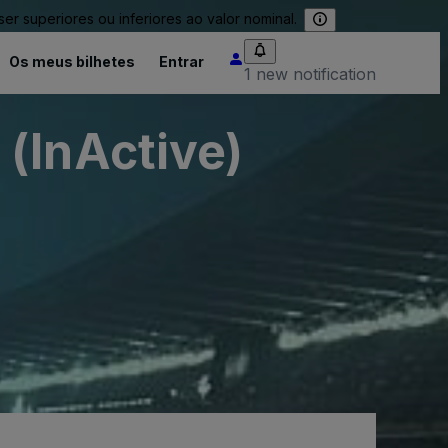
 superiores ou inferiores ao valor nominal.
Os meus bilhetes
Entrar
1 new notification
(InActive)