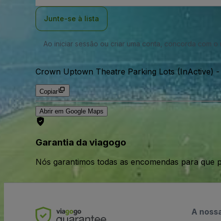
Email
Junte-se à lista
Ao iniciar sessão ou criar uma conta, concorda com 
Crown Uptown Theatre Parking Lots (InActive)
Copiar
Abrir em Google Maps
Garantia da viagogo
Nós garantimos todas as encomendas para que p
A noss