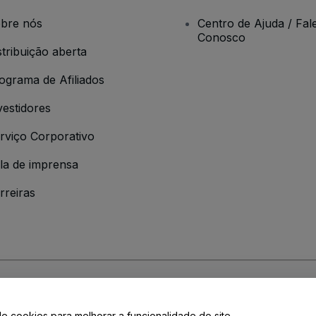
bre nós
Centro de Ajuda / Fal
Conosco
stribuição aberta
ograma de Afiliados
vestidores
rviço Corporativo
la de imprensa
rreiras
 da
Política de Privacidade
de cookies para melhorar a funcionalidade do site