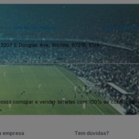
o nosso
contrato de utilizador
e reconhece a nossa
política de priva
parte e poderá optar por não as receber a qualquer momento.
-
3207 E Douglas Ave, Wichita, 67218, EUA
ossa comprar e vender bilhetes com 100% de confiança.
a empresa
Tem dúvidas?