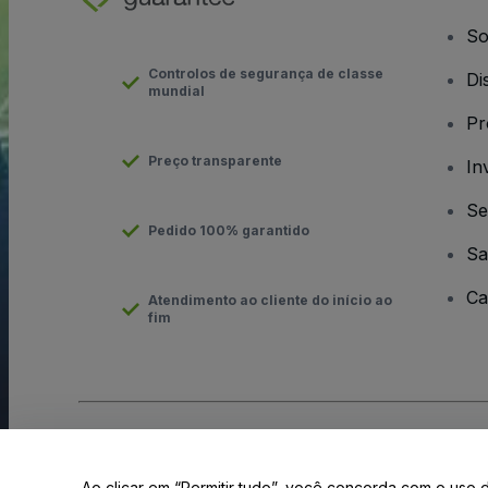
So
Controlos de segurança de classe
Di
mundial
Pr
Preço transparente
In
Se
Pedido 100% garantido
Sa
Ca
Atendimento ao cliente do início ao
fim
Direito Autoral © viagogo GmbH 2026
Informação da Empresa
O uso deste site constitui aceitação dos
Termos e Condições
e
Ao clicar em “Permitir tudo”, você concorda com o uso 