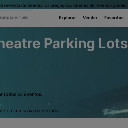
revenda de bilhetes. Os preços dos bilhetes de revenda podem ser
Explorar
Vender
Favoritos
atre Parking Lots 
er todos os eventos.
nte na sua caixa de entrada