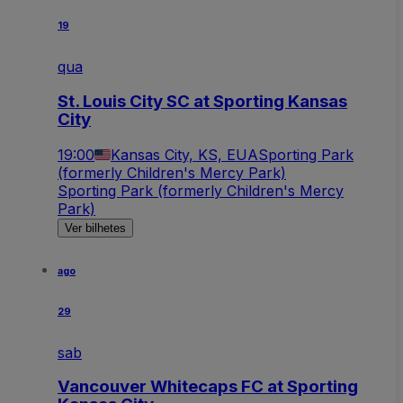
19
qua
St. Louis City SC at Sporting Kansas
City
19:00
Kansas City, KS, EUA
Sporting Park
(formerly Children's Mercy Park)
Sporting Park (formerly Children's Mercy
Park)
Ver bilhetes
ago
29
sab
Vancouver Whitecaps FC at Sporting