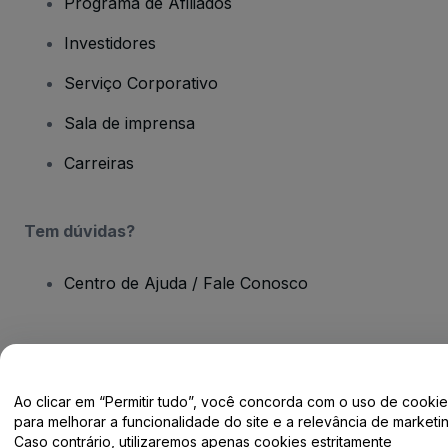
Programa de Afiliados
Investidores
Serviço Corporativo
Sala de imprensa
Carreiras
Tem dúvidas?
Centro de Ajuda / Fale Conosco
Direito Autoral © viagogo GmbH 2026
Informação da Empresa
Ao clicar em “Permitir tudo”, você concorda com o uso de cooki
O uso deste site constitui aceitação dos
Termos e Condições
e da
para melhorar a funcionalidade do site e a relevância de marketin
Política de Privacidade
Caso contrário, utilizaremos apenas cookies estritamente