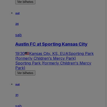
Ver bilhetes
out
24
sab
Austin FC at Sporting Kansas City
19:30
Kansas City, KS, EUA
Sporting Park
(formerly Children's Mercy Park)
Sporting Park (formerly Children's Mercy
Park)
Ver bilhetes
out
31
sab