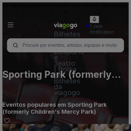
Os ingressos para revenda podem estar acima do valor nominal.
1 new
notification
Bilhetes
-
Concertos,
Desporto
e
Teatro
| Bolsa
Sporting Park (formerly
de
Bilhetes
Children's Mercy Park)
da
viagogo
Eventos populares em Sporting Park
(formerly Children's Mercy Park)