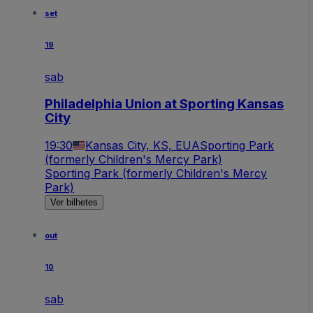
set
19
sab
Philadelphia Union at Sporting Kansas
City
19:30
Kansas City, KS, EUA
Sporting Park
(formerly Children's Mercy Park)
Sporting Park (formerly Children's Mercy
Park)
Ver bilhetes
out
10
sab