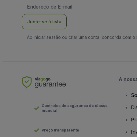
Endereço
de
Email
Junte-se à lista
Ao iniciar sessão ou criar uma conta, concorda com 
A noss
So
Controlos de segurança de classe
Di
mundial
Pr
Preço transparente
In