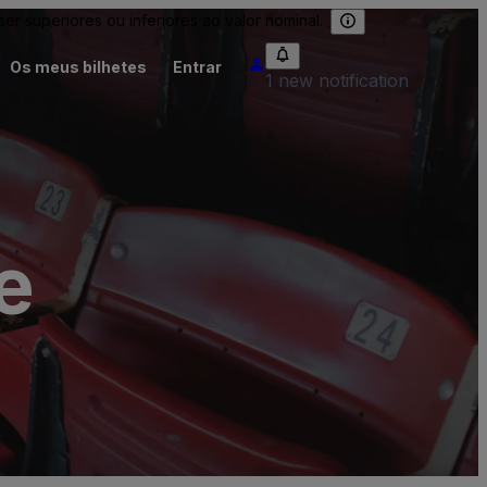
 superiores ou inferiores ao valor nominal.
Os meus bilhetes
Entrar
1 new notification
e