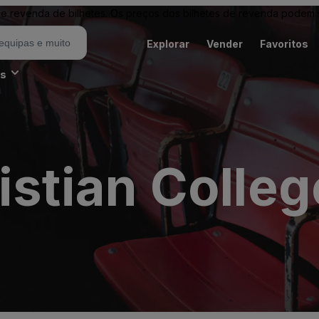
revenda de bilhetes. Os preços dos bilhetes de revenda podem ser
Explorar
Vender
Favoritos
es
istian Colleg