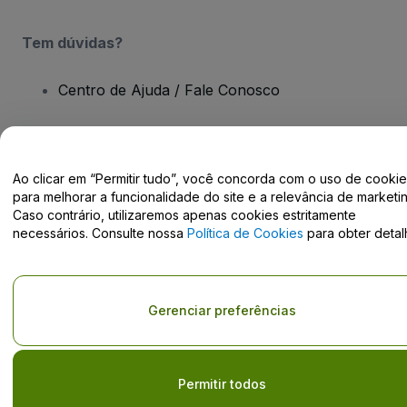
Tem dúvidas?
Centro de Ajuda / Fale Conosco
Ao clicar em “Permitir tudo”, você concorda com o uso de cooki
Direito Autoral © viagogo GmbH 2026
Informação da Empresa
para melhorar a funcionalidade do site e a relevância de marketin
O uso deste site constitui aceitação dos
Termos e Condições
e da
Caso contrário, utilizaremos apenas cookies estritamente
Política de Privacidade
necessários. Consulte nossa
Política de Cookies
para obter detal
Não partilhar as minhas informações pessoais/as suas opções de
privacidade.
Gerenciar preferências
Permitir todos