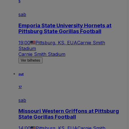
5
sab
Emporia State University Hornets at
Pittsburg State Gorillas Football
19:00
Pittsburg, KS, EUA
Carnie Smith
Stadium
Carnie Smith Stadium
Ver bilhetes
out
17
sab
Missouri Western Griffons at Pittsburg
State Gorillas Football
14:00
Pittsburg, KS, EUA
Carnie Smith