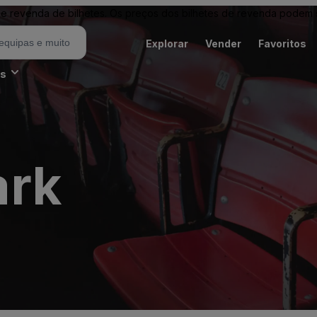
revenda de bilhetes. Os preços dos bilhetes de revenda podem ser
Explorar
Vender
Favoritos
es
ark