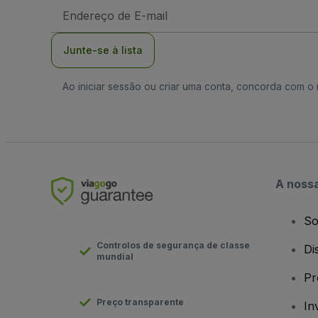
Endereço
de
Email
Junte-se à lista
Ao iniciar sessão ou criar uma conta, concorda com 
A noss
So
Controlos de segurança de classe
Di
mundial
Pr
Preço transparente
In