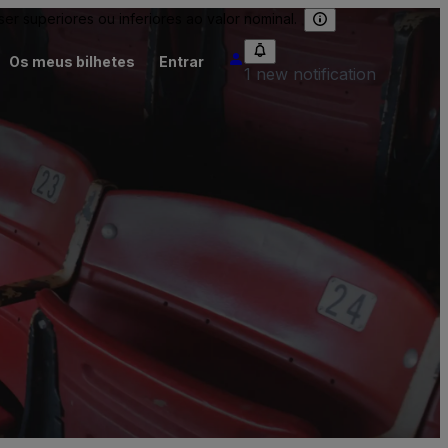
 superiores ou inferiores ao valor nominal.
Os meus bilhetes
Entrar
1 new notification