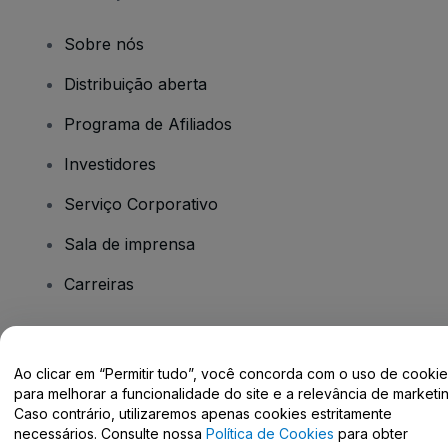
Sobre nós
Distribuição aberta
Programa de Afiliados
Investidores
Serviço Corporativo
Sala de imprensa
Carreiras
Tem dúvidas?
Ao clicar em “Permitir tudo”, você concorda com o uso de cooki
para melhorar a funcionalidade do site e a relevância de marketin
Centro de Ajuda / Fale Conosco
Caso contrário, utilizaremos apenas cookies estritamente
necessários. Consulte nossa
Política de Cookies
para obter