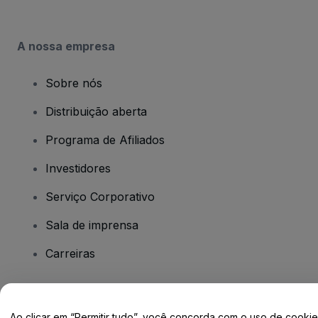
A nossa empresa
Sobre nós
Distribuição aberta
Programa de Afiliados
Investidores
Serviço Corporativo
Sala de imprensa
Carreiras
Tem dúvidas?
Ao clicar em “Permitir tudo”, você concorda com o uso de cooki