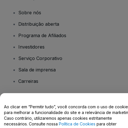
Sobre nós
Distribuição aberta
Programa de Afiliados
Investidores
Serviço Corporativo
Sala de imprensa
Carreiras
Tem dúvidas?
Ao clicar em “Permitir tudo”, você concorda com o uso de cooki
para melhorar a funcionalidade do site e a relevância de marketin
Centro de Ajuda / Fale Conosco
Caso contrário, utilizaremos apenas cookies estritamente
necessários. Consulte nossa
Política de Cookies
para obter