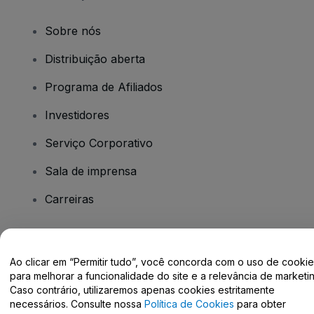
Sobre nós
Distribuição aberta
Programa de Afiliados
Investidores
Serviço Corporativo
Sala de imprensa
Carreiras
Tem dúvidas?
Ao clicar em “Permitir tudo”, você concorda com o uso de cooki
para melhorar a funcionalidade do site e a relevância de marketin
Centro de Ajuda / Fale Conosco
Caso contrário, utilizaremos apenas cookies estritamente
necessários. Consulte nossa
Política de Cookies
para obter