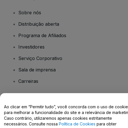
Sobre nós
Distribuição aberta
Programa de Afiliados
Investidores
Serviço Corporativo
Sala de imprensa
Carreiras
Tem dúvidas?
Ao clicar em “Permitir tudo”, você concorda com o uso de cooki
para melhorar a funcionalidade do site e a relevância de marketin
Centro de Ajuda / Fale Conosco
Caso contrário, utilizaremos apenas cookies estritamente
necessários. Consulte nossa
Política de Cookies
para obter