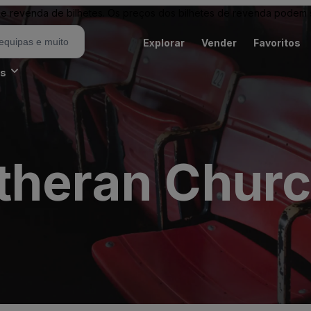
revenda de bilhetes. Os preços dos bilhetes de revenda podem ser
Explorar
Vender
Favoritos
es
theran Chur