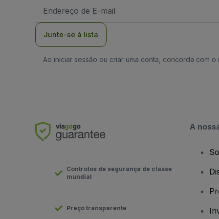
Endereço
de
Email
Junte-se à lista
Ao iniciar sessão ou criar uma conta, concorda com 
A noss
So
Controlos de segurança de classe
Di
mundial
Pr
Preço transparente
In