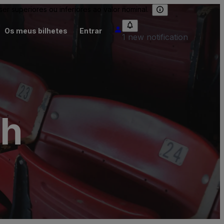
 superiores ou inferiores ao valor nominal.
Os meus bilhetes
Entrar
1 new notification
ch