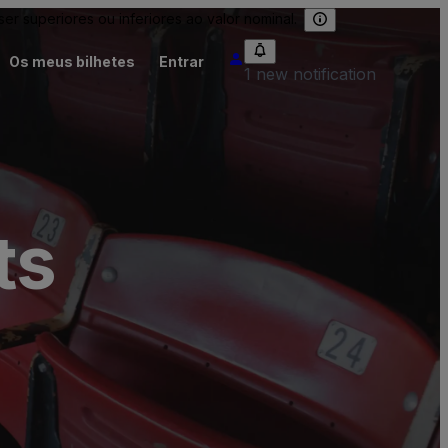
 superiores ou inferiores ao valor nominal.
Os meus bilhetes
Entrar
1 new notification
ts