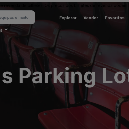
revenda de bilhetes. Os preços dos bilhetes de revenda podem ser
Explorar
Vender
Favoritos
es
s Parking Lo