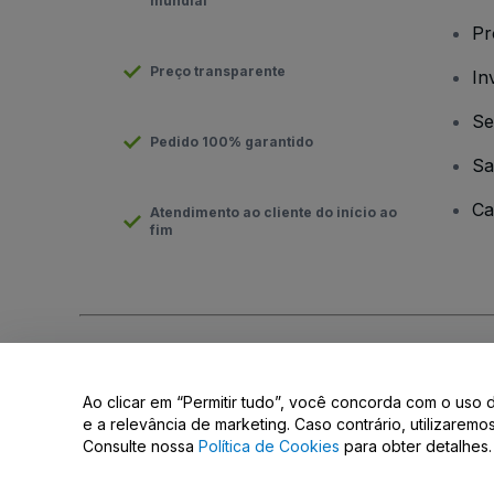
mundial
Pr
Preço transparente
In
Se
Pedido 100% garantido
Sa
Ca
Atendimento ao cliente do início ao
fim
Direito Autoral © viagogo GmbH 2026
Informação da Empresa
O uso deste site constitui aceitação dos
Termos e Condições
e
Ao clicar em “Permitir tudo”, você concorda com o uso 
Não partilhar as minhas informações pessoais/as suas opções 
e a relevância de marketing. Caso contrário, utilizarem
Consulte nossa
Política de Cookies
para obter detalhes.