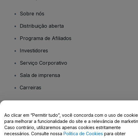
Sobre nós
Distribuição aberta
Programa de Afiliados
Investidores
Serviço Corporativo
Sala de imprensa
Carreiras
Tem dúvidas?
Ao clicar em “Permitir tudo”, você concorda com o uso de cooki
para melhorar a funcionalidade do site e a relevância de marketin
Centro de Ajuda / Fale Conosco
Caso contrário, utilizaremos apenas cookies estritamente
necessários. Consulte nossa
Política de Cookies
para obter