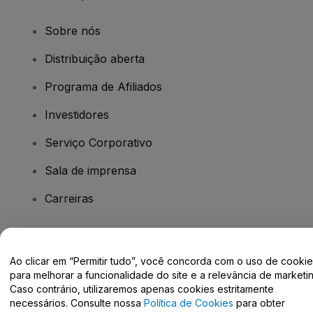
Sobre nós
Distribuição aberta
Programa de Afiliados
Investidores
Serviço Corporativo
Sala de imprensa
Carreiras
Tem dúvidas?
Ao clicar em “Permitir tudo”, você concorda com o uso de cooki
para melhorar a funcionalidade do site e a relevância de marketin
Centro de Ajuda / Fale Conosco
Caso contrário, utilizaremos apenas cookies estritamente
necessários. Consulte nossa
Política de Cookies
para obter