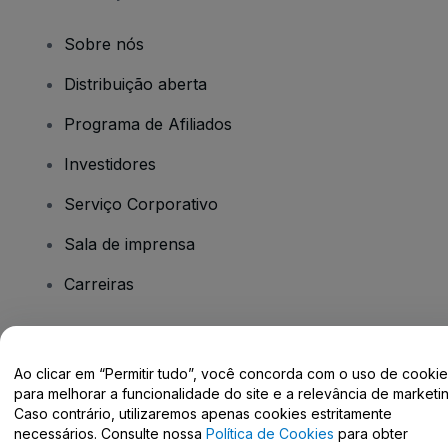
Sobre nós
Distribuição aberta
Programa de Afiliados
Investidores
Serviço Corporativo
Sala de imprensa
Carreiras
Tem dúvidas?
Ao clicar em “Permitir tudo”, você concorda com o uso de cooki
para melhorar a funcionalidade do site e a relevância de marketin
Centro de Ajuda / Fale Conosco
Caso contrário, utilizaremos apenas cookies estritamente
necessários. Consulte nossa
Política de Cookies
para obter