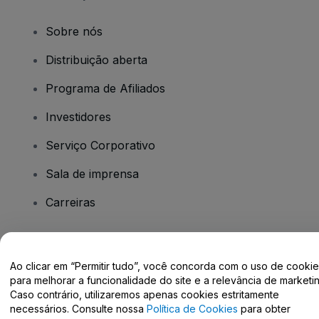
Sobre nós
Distribuição aberta
Programa de Afiliados
Investidores
Serviço Corporativo
Sala de imprensa
Carreiras
Tem dúvidas?
Ao clicar em “Permitir tudo”, você concorda com o uso de cooki
para melhorar a funcionalidade do site e a relevância de marketin
Centro de Ajuda / Fale Conosco
Caso contrário, utilizaremos apenas cookies estritamente
necessários. Consulte nossa
Política de Cookies
para obter