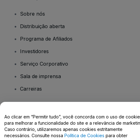
Sobre nós
Distribuição aberta
Programa de Afiliados
Investidores
Serviço Corporativo
Sala de imprensa
Carreiras
Tem dúvidas?
Ao clicar em “Permitir tudo”, você concorda com o uso de cooki
para melhorar a funcionalidade do site e a relevância de marketin
Centro de Ajuda / Fale Conosco
Caso contrário, utilizaremos apenas cookies estritamente
necessários. Consulte nossa
Política de Cookies
para obter