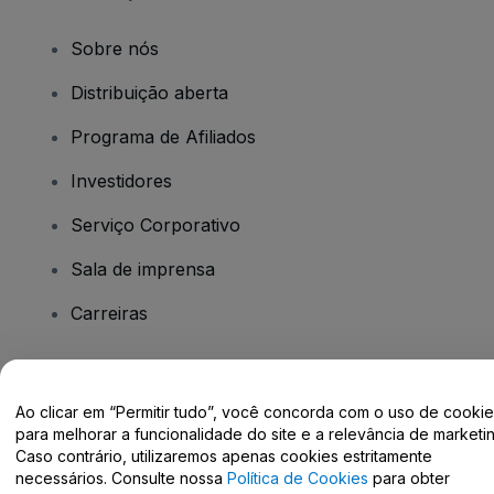
Sobre nós
Distribuição aberta
Programa de Afiliados
Investidores
Serviço Corporativo
Sala de imprensa
Carreiras
Tem dúvidas?
Ao clicar em “Permitir tudo”, você concorda com o uso de cooki
para melhorar a funcionalidade do site e a relevância de marketin
Centro de Ajuda / Fale Conosco
Caso contrário, utilizaremos apenas cookies estritamente
necessários. Consulte nossa
Política de Cookies
para obter