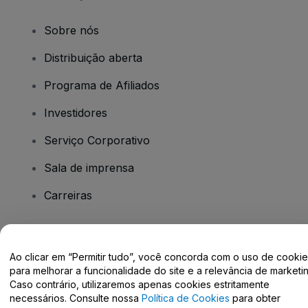
Sobre nós
Distribuição aberta
Programa de Afiliados
Investidores
Serviço Corporativo
Sala de imprensa
Carreiras
Tem dúvidas?
Ao clicar em “Permitir tudo”, você concorda com o uso de cooki
para melhorar a funcionalidade do site e a relevância de marketin
Centro de Ajuda / Fale Conosco
Caso contrário, utilizaremos apenas cookies estritamente
necessários. Consulte nossa
Política de Cookies
para obter