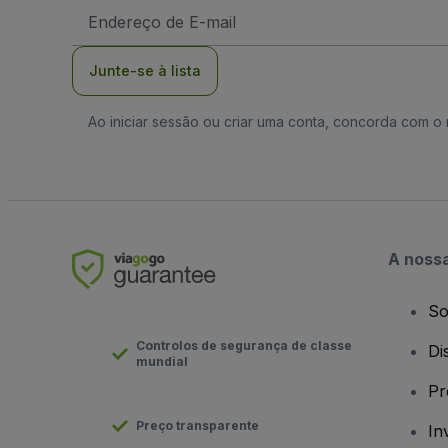
Endereço
de
Email
Junte-se à lista
Ao iniciar sessão ou criar uma conta, concorda com 
A noss
So
Controlos de segurança de classe
Di
mundial
Pr
Preço transparente
In