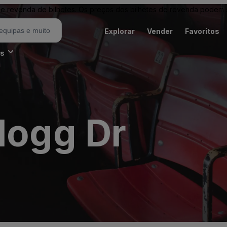
revenda de bilhetes. Os preços dos bilhetes de revenda podem ser
Explorar
Vender
Favoritos
es
logg Dr