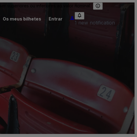
 superiores ou inferiores ao valor nominal.
Os meus bilhetes
Entrar
1 new notification