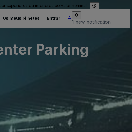
 superiores ou inferiores ao valor nominal.
Os meus bilhetes
Entrar
1 new notification
enter Parking