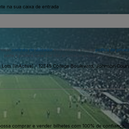
nte na sua caixa de entrada
o nosso
contrato de utilizador
e reconhece a nossa
política de priva
parte e poderá optar por não as receber a qualquer momento.
 Lots (InActive)
-
12345 College Boulevard, Johnson Count
ossa comprar e vender bilhetes com 100% de confiança.