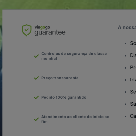
A noss
So
Controlos de segurança de classe
Di
mundial
Pr
Preço transparente
In
Se
Pedido 100% garantido
Sa
Ca
Atendimento ao cliente do início ao
fim