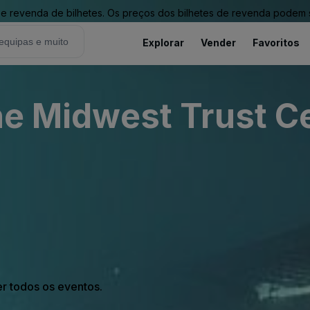
revenda de bilhetes. Os preços dos bilhetes de revenda podem ser
Explorar
Vender
Favoritos
The Midwest Trust C
er todos os eventos.