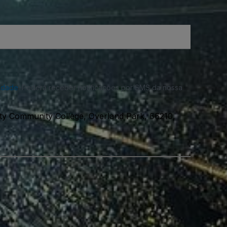
cidade
. Poderá receber notificações por SMS da nossa
y Community College, Overland Park, 66210,