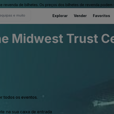
revenda de bilhetes. Os preços dos bilhetes de revenda podem ser
Explorar
Vender
Favoritos
The Midwest Trust C
er todos os eventos.
nte na sua caixa de entrada