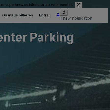
 superiores ou inferiores ao valor nominal.
Os meus bilhetes
Entrar
1 new notification
enter Parking