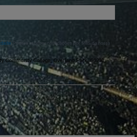
cidade
. Poderá receber notificações por SMS da nossa
y Community College, Overland Park, 66210,