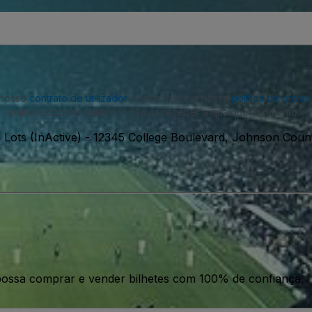
o nosso
contrato de utilizador
e reconhece a nossa
política de priva
parte e poderá optar por não as receber a qualquer momento.
 Lots (InActive)
-
12345 College Boulevard, Johnson Count
ossa comprar e vender bilhetes com 100% de confiança.