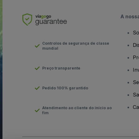
A noss
So
Controlos de segurança de classe
Di
mundial
Pr
Preço transparente
In
Se
Pedido 100% garantido
Sa
Ca
Atendimento ao cliente do início ao
fim