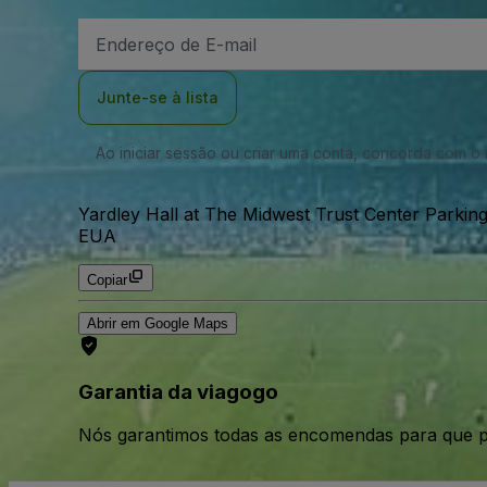
Endereço
de
Email
Junte-se à lista
Ao iniciar sessão ou criar uma conta, concorda com 
Yardley Hall at The Midwest Trust Center Parking
EUA
Copiar
Abrir em Google Maps
Garantia da viagogo
Nós garantimos todas as encomendas para que p