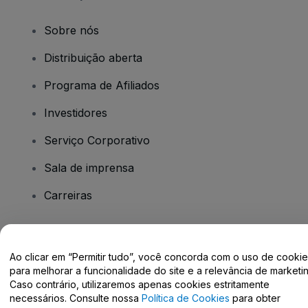
Sobre nós
Distribuição aberta
Programa de Afiliados
Investidores
Serviço Corporativo
Sala de imprensa
Carreiras
Tem dúvidas?
Ao clicar em “Permitir tudo”, você concorda com o uso de cooki
para melhorar a funcionalidade do site e a relevância de marketin
Centro de Ajuda / Fale Conosco
Caso contrário, utilizaremos apenas cookies estritamente
necessários. Consulte nossa
Política de Cookies
para obter