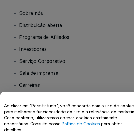
Sobre nós
Distribuição aberta
Programa de Afiliados
Investidores
Serviço Corporativo
Sala de imprensa
Carreiras
Tem dúvidas?
Ao clicar em “Permitir tudo”, você concorda com o uso de cooki
para melhorar a funcionalidade do site e a relevância de marketin
Caso contrário, utilizaremos apenas cookies estritamente
Centro de Ajuda / Fale Conosco
necessários. Consulte nossa
Política de Cookies
para obter
detalhes.