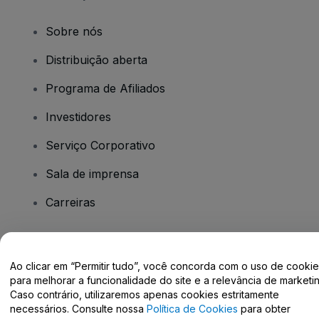
Sobre nós
Distribuição aberta
Programa de Afiliados
Investidores
Serviço Corporativo
Sala de imprensa
Carreiras
Tem dúvidas?
Ao clicar em “Permitir tudo”, você concorda com o uso de cooki
para melhorar a funcionalidade do site e a relevância de marketin
Centro de Ajuda / Fale Conosco
Caso contrário, utilizaremos apenas cookies estritamente
necessários. Consulte nossa
Política de Cookies
para obter