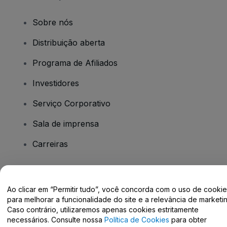
Sobre nós
Distribuição aberta
Programa de Afiliados
Investidores
Serviço Corporativo
Sala de imprensa
Carreiras
Tem dúvidas?
Ao clicar em “Permitir tudo”, você concorda com o uso de cooki
para melhorar a funcionalidade do site e a relevância de marketin
Centro de Ajuda / Fale Conosco
Caso contrário, utilizaremos apenas cookies estritamente
necessários. Consulte nossa
Política de Cookies
para obter