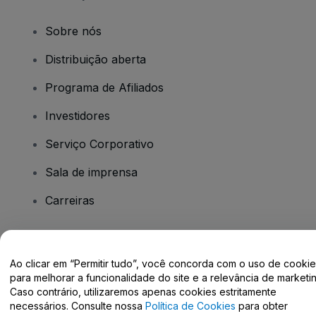
Sobre nós
Distribuição aberta
Programa de Afiliados
Investidores
Serviço Corporativo
Sala de imprensa
Carreiras
Tem dúvidas?
Ao clicar em “Permitir tudo”, você concorda com o uso de cooki
para melhorar a funcionalidade do site e a relevância de marketin
Centro de Ajuda / Fale Conosco
Caso contrário, utilizaremos apenas cookies estritamente
necessários. Consulte nossa
Política de Cookies
para obter