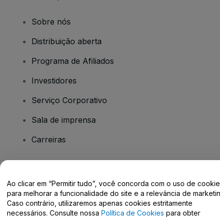
Sobre nós
Distribuição aberta
Programa de Afiliados
Investidores
Serviço Corporativo
Sala de imprensa
Carreiras
Tem dúvidas?
Ao clicar em “Permitir tudo”, você concorda com o uso de cooki
para melhorar a funcionalidade do site e a relevância de marketin
Centro de Ajuda / Fale Conosco
Caso contrário, utilizaremos apenas cookies estritamente
necessários. Consulte nossa
Política de Cookies
para obter