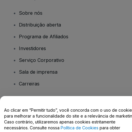
Sobre nós
Distribuição aberta
Programa de Afiliados
Investidores
Serviço Corporativo
Sala de imprensa
Carreiras
Tem dúvidas?
Ao clicar em “Permitir tudo”, você concorda com o uso de cooki
para melhorar a funcionalidade do site e a relevância de marketin
Centro de Ajuda / Fale Conosco
Caso contrário, utilizaremos apenas cookies estritamente
necessários. Consulte nossa
Política de Cookies
para obter