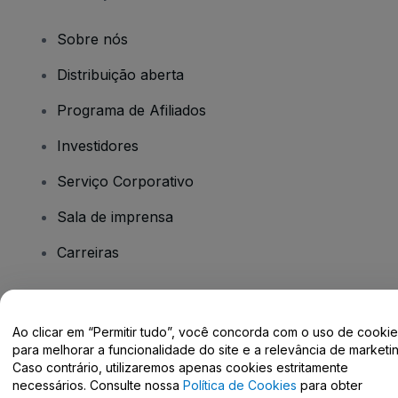
Sobre nós
Distribuição aberta
Programa de Afiliados
Investidores
Serviço Corporativo
Sala de imprensa
Carreiras
Tem dúvidas?
Ao clicar em “Permitir tudo”, você concorda com o uso de cooki
para melhorar a funcionalidade do site e a relevância de marketin
Centro de Ajuda / Fale Conosco
Caso contrário, utilizaremos apenas cookies estritamente
necessários. Consulte nossa
Política de Cookies
para obter