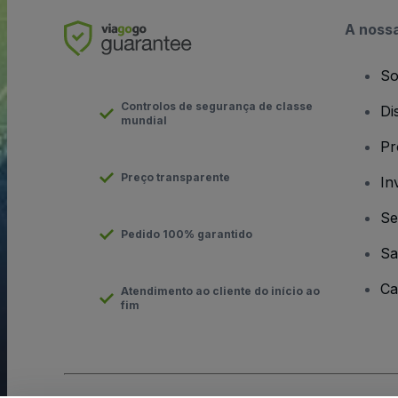
A noss
So
Controlos de segurança de classe
Di
mundial
Pr
Preço transparente
In
Se
Pedido 100% garantido
Sa
Ca
Atendimento ao cliente do início ao
fim