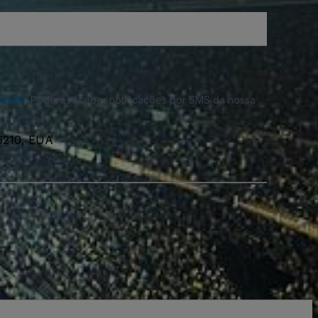
cidade
. Poderá receber notificações por SMS da nossa
66210, EUA