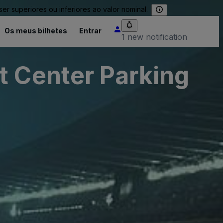
 superiores ou inferiores ao valor nominal.
Os meus bilhetes
Entrar
1 new notification
t Center Parking