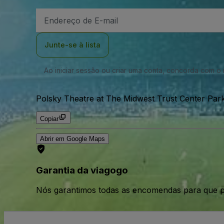
Endereço
de
Email
Junte-se à lista
Ao iniciar sessão ou criar uma conta, concorda com 
Polsky Theatre at The Midwest Trust Center Parki
Copiar
Abrir em Google Maps
Garantia da viagogo
Nós garantimos todas as encomendas para que p