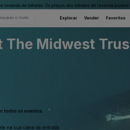
revenda de bilhetes. Os preços dos bilhetes de revenda podem ser
Explorar
Vender
Favoritos
t The Midwest Trus
er todos os eventos.
nte na sua caixa de entrada