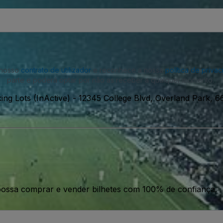
o nosso
contrato de utilizador
e reconhece a nossa
política de priva
parte e poderá optar por não as receber a qualquer momento.
ng Lots (InActive)
-
12345 College Blvd, Overland Park, 
ossa comprar e vender bilhetes com 100% de confiança.