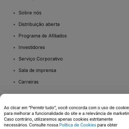
Sobre nós
Distribuição aberta
Programa de Afiliados
Investidores
Serviço Corporativo
Sala de imprensa
Carreiras
Tem dúvidas?
Ao clicar em “Permitir tudo”, você concorda com o uso de cooki
para melhorar a funcionalidade do site e a relevância de marketin
Centro de Ajuda / Fale Conosco
Caso contrário, utilizaremos apenas cookies estritamente
necessários. Consulte nossa
Política de Cookies
para obter