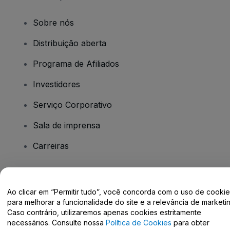
Sobre nós
Distribuição aberta
Programa de Afiliados
Investidores
Serviço Corporativo
Sala de imprensa
Carreiras
Tem dúvidas?
Ao clicar em “Permitir tudo”, você concorda com o uso de cooki
para melhorar a funcionalidade do site e a relevância de marketin
Centro de Ajuda / Fale Conosco
Caso contrário, utilizaremos apenas cookies estritamente
necessários. Consulte nossa
Política de Cookies
para obter