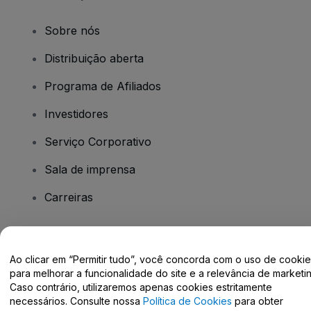
Sobre nós
Distribuição aberta
Programa de Afiliados
Investidores
Serviço Corporativo
Sala de imprensa
Carreiras
Tem dúvidas?
Ao clicar em “Permitir tudo”, você concorda com o uso de cooki
para melhorar a funcionalidade do site e a relevância de marketin
Centro de Ajuda / Fale Conosco
Caso contrário, utilizaremos apenas cookies estritamente
necessários. Consulte nossa
Política de Cookies
para obter