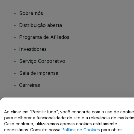
Sobre nós
Distribuição aberta
Programa de Afiliados
Investidores
Serviço Corporativo
Sala de imprensa
Carreiras
Tem dúvidas?
Ao clicar em “Permitir tudo”, você concorda com o uso de cooki
para melhorar a funcionalidade do site e a relevância de marketin
Centro de Ajuda / Fale Conosco
Caso contrário, utilizaremos apenas cookies estritamente
necessários. Consulte nossa
Política de Cookies
para obter