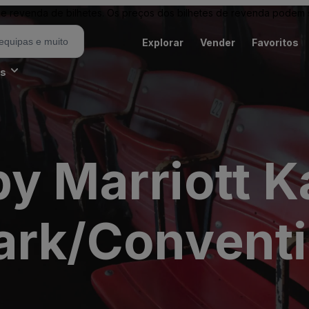
revenda de bilhetes. Os preços dos bilhetes de revenda podem ser
Explorar
Vender
Favoritos
es
y Marriott K
ark/Conventi