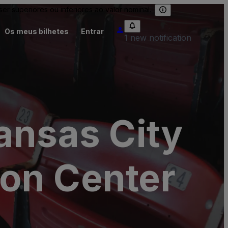
 superiores ou inferiores ao valor nominal.
Os meus bilhetes
Entrar
1 new notification
ansas City
on Center