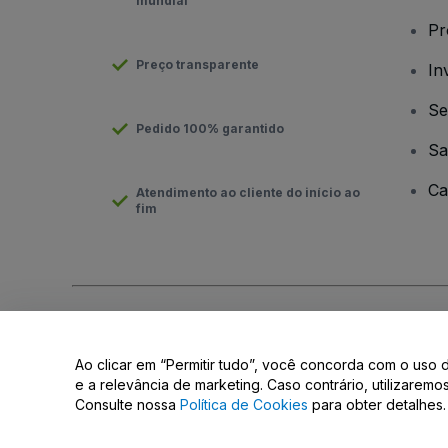
mundial
Pr
Preço transparente
In
Se
Pedido 100% garantido
Sa
Ca
Atendimento ao cliente do início ao
fim
Direito Autoral © viagogo GmbH 2026
Informação da Empresa
O uso deste site constitui aceitação dos
Termos e Condições
e
Ao clicar em “Permitir tudo”, você concorda com o uso 
Não partilhar as minhas informações pessoais/as suas opções 
e a relevância de marketing. Caso contrário, utilizarem
Consulte nossa
Política de Cookies
para obter detalhes.