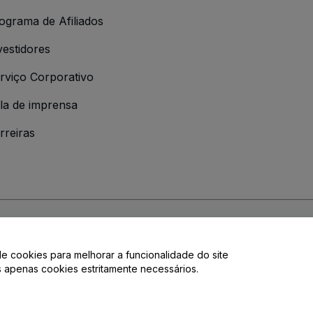
ograma de Afiliados
vestidores
rviço Corporativo
la de imprensa
rreiras
 da
Política de Privacidade
de cookies para melhorar a funcionalidade do site
de privacidade.
os apenas cookies estritamente necessários.