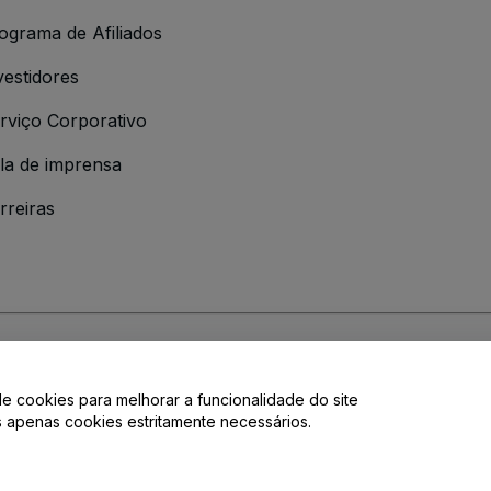
ograma de Afiliados
vestidores
rviço Corporativo
la de imprensa
rreiras
 da
Política de Privacidade
de cookies para melhorar a funcionalidade do site
de privacidade.
os apenas cookies estritamente necessários.