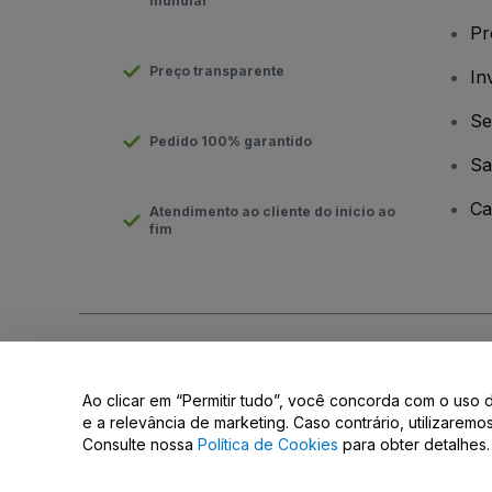
mundial
Pr
Preço transparente
In
Se
Pedido 100% garantido
Sa
Ca
Atendimento ao cliente do início ao
fim
Direito Autoral © viagogo GmbH 2026
Informação da Empresa
O uso deste site constitui aceitação dos
Termos e Condições
e
Ao clicar em “Permitir tudo”, você concorda com o uso 
Não partilhar as minhas informações pessoais/as suas opções 
e a relevância de marketing. Caso contrário, utilizarem
Consulte nossa
Política de Cookies
para obter detalhes.