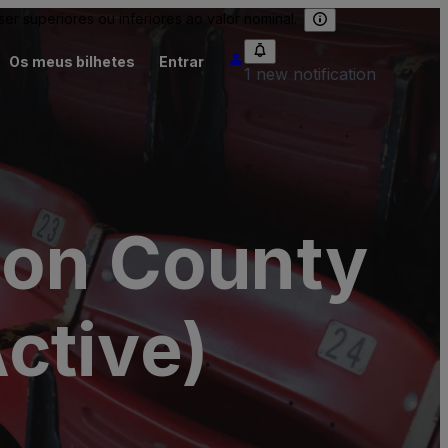
 superiores ou inferiores ao valor nominal.
Os meus bilhetes
Entrar
1 new notification
son County
ctive)