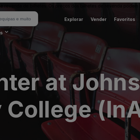
revenda de bilhetes. Os preços dos bilhetes de revenda podem ser
Explorar
Vender
Favoritos
es
nter at John
College (InA