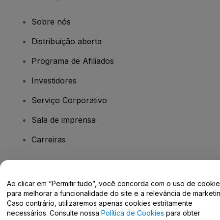
Sobre nós
Distribuição aberta
Programa de Afiliados
Investidores
Serviço Corporativo
Sala de imprensa
Carreiras
Tem dúvidas?
Ao clicar em “Permitir tudo”, você concorda com o uso de cooki
para melhorar a funcionalidade do site e a relevância de marketin
Centro de Ajuda / Fale Conosco
Caso contrário, utilizaremos apenas cookies estritamente
necessários. Consulte nossa
Política de Cookies
para obter