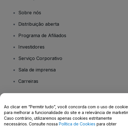
Sobre nós
Distribuição aberta
Programa de Afiliados
Investidores
Serviço Corporativo
Sala de imprensa
Carreiras
Tem dúvidas?
Ao clicar em “Permitir tudo”, você concorda com o uso de cooki
para melhorar a funcionalidade do site e a relevância de marketin
Centro de Ajuda / Fale Conosco
Caso contrário, utilizaremos apenas cookies estritamente
necessários. Consulte nossa
Política de Cookies
para obter