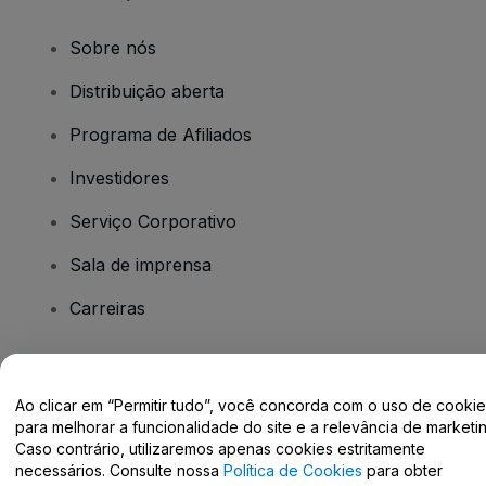
Sobre nós
Distribuição aberta
Programa de Afiliados
Investidores
Serviço Corporativo
Sala de imprensa
Carreiras
Tem dúvidas?
Ao clicar em “Permitir tudo”, você concorda com o uso de cooki
para melhorar a funcionalidade do site e a relevância de marketin
Centro de Ajuda / Fale Conosco
Caso contrário, utilizaremos apenas cookies estritamente
necessários. Consulte nossa
Política de Cookies
para obter