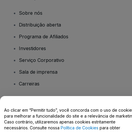
Sobre nós
Distribuição aberta
Programa de Afiliados
Investidores
Serviço Corporativo
Sala de imprensa
Carreiras
Tem dúvidas?
Ao clicar em “Permitir tudo”, você concorda com o uso de cooki
para melhorar a funcionalidade do site e a relevância de marketin
Centro de Ajuda / Fale Conosco
Caso contrário, utilizaremos apenas cookies estritamente
necessários. Consulte nossa
Política de Cookies
para obter