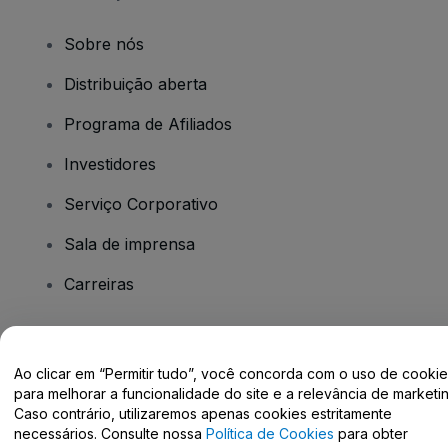
Sobre nós
Distribuição aberta
Programa de Afiliados
Investidores
Serviço Corporativo
Sala de imprensa
Carreiras
Tem dúvidas?
Ao clicar em “Permitir tudo”, você concorda com o uso de cooki
para melhorar a funcionalidade do site e a relevância de marketin
Centro de Ajuda / Fale Conosco
Caso contrário, utilizaremos apenas cookies estritamente
necessários. Consulte nossa
Política de Cookies
para obter