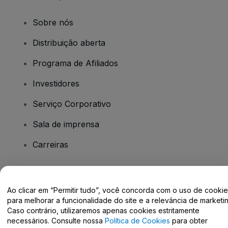
Sobre nós
Distribuição aberta
Programa de Afiliados
Investidores
Serviço Corporativo
Sala de imprensa
Carreiras
Tem dúvidas?
Ao clicar em “Permitir tudo”, você concorda com o uso de cooki
para melhorar a funcionalidade do site e a relevância de marketin
Centro de Ajuda / Fale Conosco
Caso contrário, utilizaremos apenas cookies estritamente
necessários. Consulte nossa
Política de Cookies
para obter