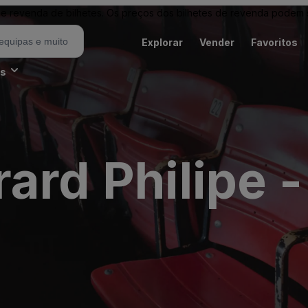
revenda de bilhetes. Os preços dos bilhetes de revenda podem ser
Explorar
Vender
Favoritos
es
ard Philipe -