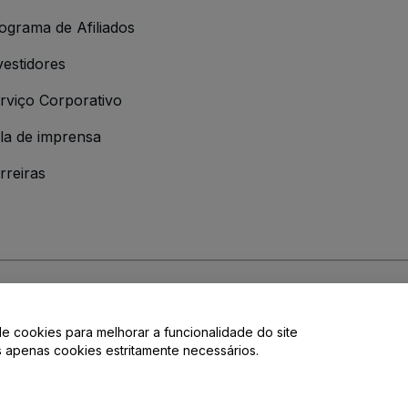
ograma de Afiliados
vestidores
rviço Corporativo
la de imprensa
rreiras
 da
Política de Privacidade
de cookies para melhorar a funcionalidade do site
de privacidade.
os apenas cookies estritamente necessários.