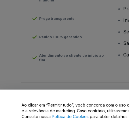
mundial
Pr
Preço transparente
In
Se
Pedido 100% garantido
Sa
Ca
Atendimento ao cliente do início ao
fim
Direito Autoral © viagogo GmbH 2026
Informação da Empresa
O uso deste site constitui aceitação dos
Termos e Condições
e
Ao clicar em “Permitir tudo”, você concorda com o uso 
Não partilhar as minhas informações pessoais/as suas opções 
e a relevância de marketing. Caso contrário, utilizarem
Consulte nossa
Política de Cookies
para obter detalhes.