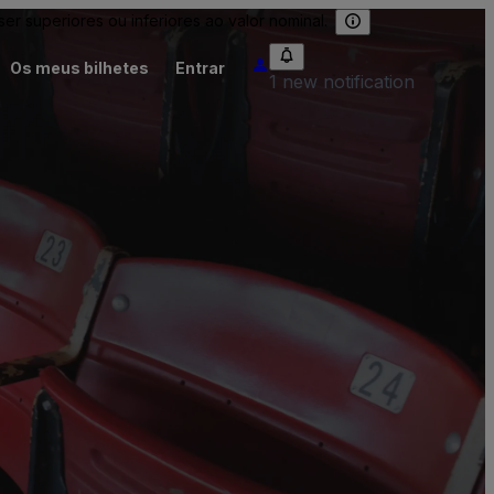
 superiores ou inferiores ao valor nominal.
Os meus bilhetes
Entrar
1 new notification