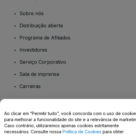
Sobre nós
Distribuição aberta
Programa de Afiliados
Investidores
Serviço Corporativo
Sala de imprensa
Carreiras
Tem dúvidas?
Ao clicar em “Permitir tudo”, você concorda com o uso de cooki
para melhorar a funcionalidade do site e a relevância de marketin
Centro de Ajuda / Fale Conosco
Caso contrário, utilizaremos apenas cookies estritamente
necessários. Consulte nossa
Política de Cookies
para obter