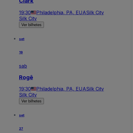
Clark
19:30
Philadelphia, PA, EUA
Silk City
Silk City
Ver bilhetes
set
19
sab
Rogê
19:30
Philadelphia, PA, EUA
Silk City
Silk City
Ver bilhetes
set
27