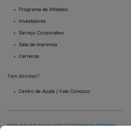
Programa de Afiliados
Investidores
Serviço Corporativo
Sala de imprensa
Carreiras
Tem dúvidas?
Centro de Ajuda / Fale Conosco
Direito Autoral © viagogo GmbH 2026
Informação da Empresa
O uso deste site constitui aceitação dos
Termos e Condições
e da