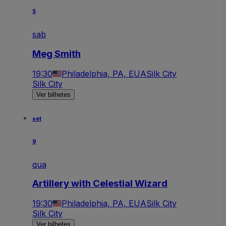
5
sab
Meg Smith
19:30
Philadelphia, PA, EUA
Silk City
Silk City
Ver bilhetes
set
9
qua
Artillery with Celestial Wizard
19:30
Philadelphia, PA, EUA
Silk City
Silk City
Ver bilhetes