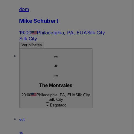
dom
Mike Schubert
19:00
Philadelphia, PA, EUA
Silk City
Silk City
Ver bilhetes
set
29
ter
The Montvales
20:00
Philadelphia, PA, EUA
Silk City
Silk City
Esgotado
out
14