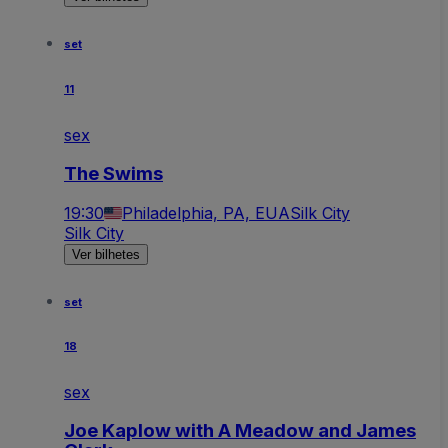
set
11
sex
The Swims
19:30
Philadelphia, PA, EUA
Silk City
Silk City
Ver bilhetes
set
18
sex
Joe Kaplow with A Meadow and James