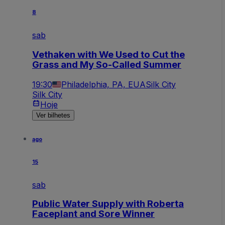
8
sab
Vethaken with We Used to Cut the
Grass and My So-Called Summer
19:30
Philadelphia, PA, EUA
Silk City
Silk City
Hoje
Ver bilhetes
ago
15
sab
Public Water Supply with Roberta
Faceplant and Sore Winner