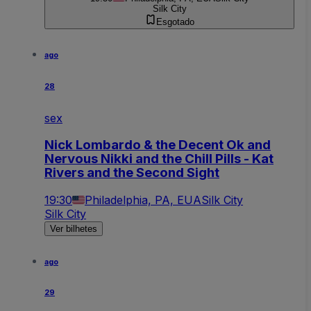
Silk City
Esgotado
ago
28
sex
Nick Lombardo & the Decent Ok and
Nervous Nikki and the Chill Pills - Kat
Rivers and the Second Sight
19:30
Philadelphia, PA, EUA
Silk City
Silk City
Ver bilhetes
ago
29