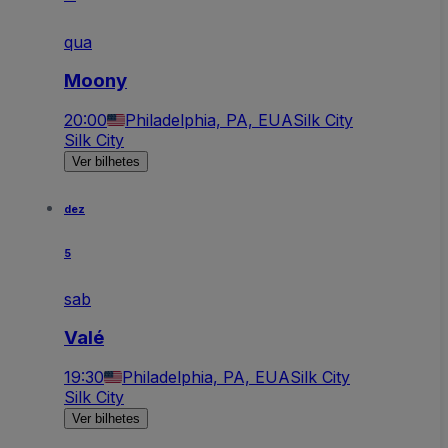
qua
Moony
20:00
Philadelphia, PA, EUA
Silk City
Silk City
Ver bilhetes
dez
5
sab
Valé
19:30
Philadelphia, PA, EUA
Silk City
Silk City
Ver bilhetes