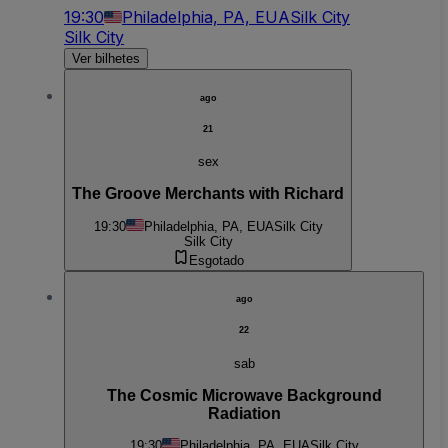
19:30
Philadelphia, PA, EUA
Silk City
Silk City
Ver bilhetes
ago
21
sex
The Groove Merchants with Richard
19:30
Philadelphia, PA, EUA
Silk City
Silk City
Esgotado
ago
22
sab
The Cosmic Microwave Background
Radiation
19:30
Philadelphia, PA, EUA
Silk City