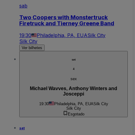
sab
Two Coopers with Monstertruck
Firetruck and Tierney Greene Band
19:30
Philadelphia, PA, EUA
Silk City
Silk City
Ver bilhetes
set
4
sex
Michael Wavves, Anthony Winters and
Josceppi
19:30
Philadelphia, PA, EUA
Silk City
Silk City
Esgotado
set